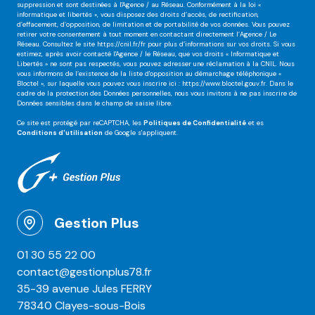
suppression et sont destinées à l'Agence / au Réseau. Conformément à la loi «
informatique et libertés », vous disposez des droits d’accès, de rectification,
d’effacement, d’opposition, de limitation et de portabilité de vos données. Vous pouvez
retirer votre consentement à tout moment en contactant directement l’Agence / Le
Réseau. Consultez le site
https://cnil.fr/fr
pour plus d’informations sur vos droits. Si vous
estimez, après avoir contacté l'Agence / le Réseau, que vos droits « Informatique et
Libertés » ne sont pas respectés, vous pouvez adresser une réclamation à la CNIL. Nous
vous informons de l’existence de la liste d'opposition au démarchage téléphonique «
Bloctel », sur laquelle vous pouvez vous inscrire ici :
https://www.bloctel.gouv.fr
. Dans le
cadre de la protection des Données personnelles, nous vous invitons à ne pas inscrire de
Données sensibles dans le champ de saisie libre.
Ce site est protégé par reCAPTCHA, les
Politiques de Confidentialité
et es
Conditions d'utilisation
de Google s'appliquent.
Gestion Plus
01 30 55 22 00
contact@gestionplus78.fr
35-39 avenue Jules FERRY
78340 Clayes-sous-Bois