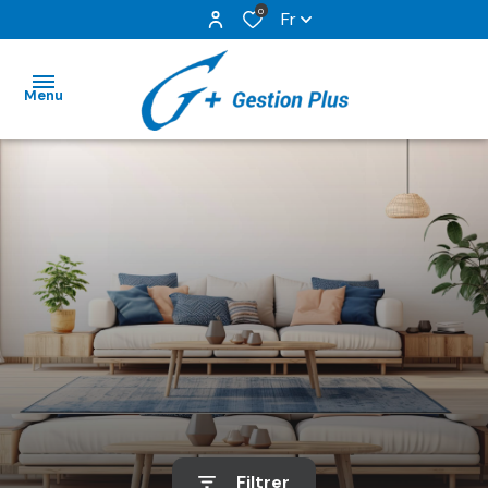
0
Fr
Menu
ACCUEIL
NOS
BIENS EN
LOCATION
GESTION
LOCATIVE
NOS
SERVICES
Filtrer