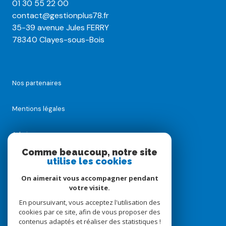
01 30 55 22 00
contact@gestionplus78.fr
35-39 avenue Jules FERRY
78340 Clayes-sous-Bois
Nos partenaires
Mentions légales
Admin
Comme beaucoup, notre site
utilise les cookies
Nos honoraires
On aimerait vous accompagner pendant
Politique RGPD
votre visite.
En poursuivant, vous acceptez l'utilisation des
cookies par ce site, afin de vous proposer des
Cookies
contenus adaptés et réaliser des statistiques !