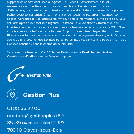
suppression et sont destinées à l'Agence / au Réseau. Conformément à la loi «
informatique et libertés », vous disposez des droits d’accès, de rectification,
d’effacement, d’opposition, de limitation et de portabilité de vos données. Vous pouvez
retirer votre consentement à tout moment en contactant directement l’Agence / Le
Réseau. Consultez le site
https://cnil.fr/fr
pour plus d’informations sur vos droits. Si vous
estimez, après avoir contacté l'Agence / le Réseau, que vos droits « Informatique et
Libertés » ne sont pas respectés, vous pouvez adresser une réclamation à la CNIL. Nous
vous informons de l’existence de la liste d'opposition au démarchage téléphonique «
Bloctel », sur laquelle vous pouvez vous inscrire ici :
https://www.bloctel.gouv.fr
. Dans le
cadre de la protection des Données personnelles, nous vous invitons à ne pas inscrire de
Données sensibles dans le champ de saisie libre.
Ce site est protégé par reCAPTCHA, les
Politiques de Confidentialité
et es
Conditions d'utilisation
de Google s'appliquent.
Gestion Plus
01 30 55 22 00
contact@gestionplus78.fr
35-39 avenue Jules FERRY
78340 Clayes-sous-Bois