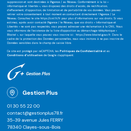
suppression et sont destinées à l'Agence / au Réseau. Conformément à la loi «
informatique et libertés », vous disposez des droits d’accès, de rectification,
d’effacement, d’opposition, de limitation et de portabilité de vos données. Vous pouvez
retirer votre consentement à tout moment en contactant directement l’Agence / Le
Réseau. Consultez le site
https://cnil.fr/fr
pour plus d’informations sur vos droits. Si vous
estimez, après avoir contacté l'Agence / le Réseau, que vos droits « Informatique et
Libertés » ne sont pas respectés, vous pouvez adresser une réclamation à la CNIL. Nous
vous informons de l’existence de la liste d'opposition au démarchage téléphonique «
Bloctel », sur laquelle vous pouvez vous inscrire ici :
https://www.bloctel.gouv.fr
. Dans le
cadre de la protection des Données personnelles, nous vous invitons à ne pas inscrire de
Données sensibles dans le champ de saisie libre.
Ce site est protégé par reCAPTCHA, les
Politiques de Confidentialité
et es
Conditions d'utilisation
de Google s'appliquent.
Gestion Plus
01 30 55 22 00
contact@gestionplus78.fr
35-39 avenue Jules FERRY
78340 Clayes-sous-Bois