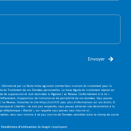
Envoyer
ier informatisé par La Boite Immo agissant comme Sous-traitant du traitement pour la
ble du Traitement de vos Données personnelles. La base légale du traitement repose sur
nde de suppression et sont destinées à l'Agence / au Réseau. Conformément à la loi «
 d’effacement, d’opposition, de limitation et de portabilité de vos données. Vous pouvez
/ Le Réseau. Consultez le site
https://cnil.fr/fr
pour plus d’informations sur vos droits. Si
ormatique et Libertés » ne sont pas respectés, vous pouvez adresser une réclamation à la
 téléphonique « Bloctel », sur laquelle vous pouvez vous inscrire ici :
nnelles, nous vous invitons à ne pas inscrire de Données sensibles dans le champ de saisie
s
Conditions d'utilisation
de Google s'appliquent.