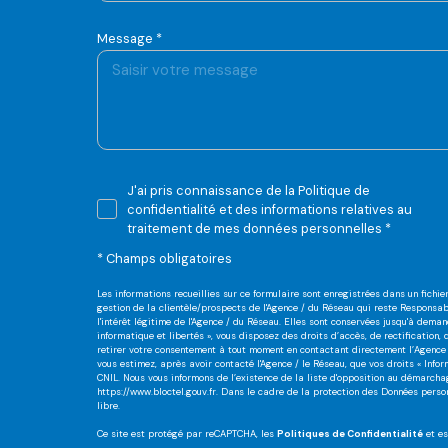
Message *
J'ai pris connaissance de la Politique de
confidentialité et des informations relatives au
traitement de mes données personnelles *
* Champs obligatoires
Les informations recueillies sur ce formulaire sont enregistrées dans un fich
gestion de la clientèle/prospects de l'Agence / du Réseau qui reste Responsa
l'intérêt légitime de l'Agence / du Réseau. Elles sont conservées jusqu'à dema
informatique et libertés », vous disposez des droits d’accès, de rectification,
retirer votre consentement à tout moment en contactant directement l’Agence 
vous estimez, après avoir contacté l'Agence / le Réseau, que vos droits « Inf
CNIL. Nous vous informons de l’existence de la liste d'opposition au démarchage
https://www.bloctel.gouv.fr
. Dans le cadre de la protection des Données perso
libre.
Ce site est protégé par reCAPTCHA, les
Politiques de Confidentialité
et e