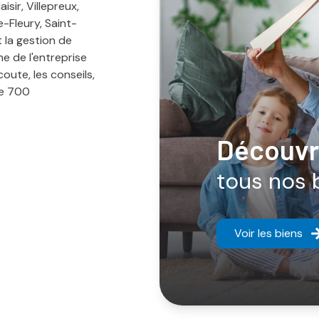
sir, Villepreux,
-Fleury, Saint-
t la gestion de
ne de l'entreprise
coute, les conseils,
de 700
découvr
tous nos 
Voir les biens