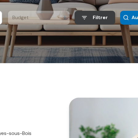
Budget
Filtrer
Au
ayes-sous-Bois