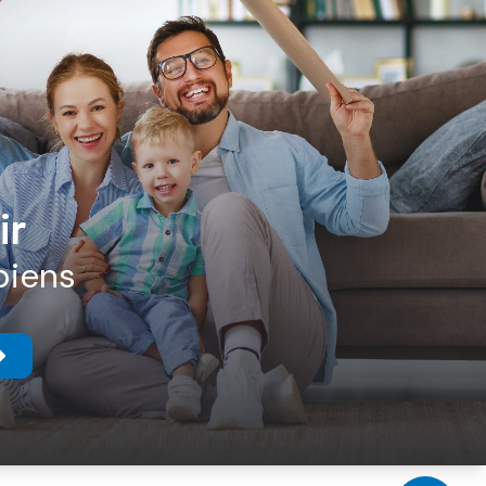
ir
biens