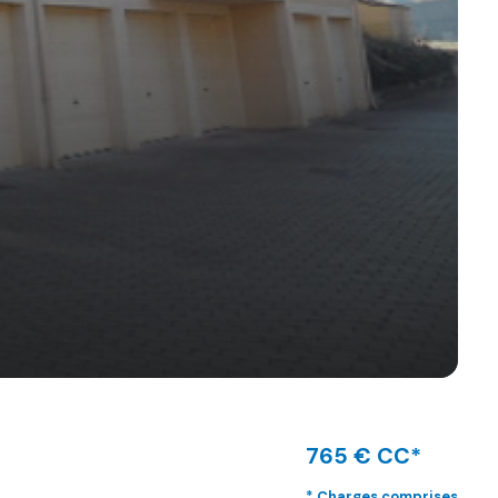
765 € CC*
* Charges comprises