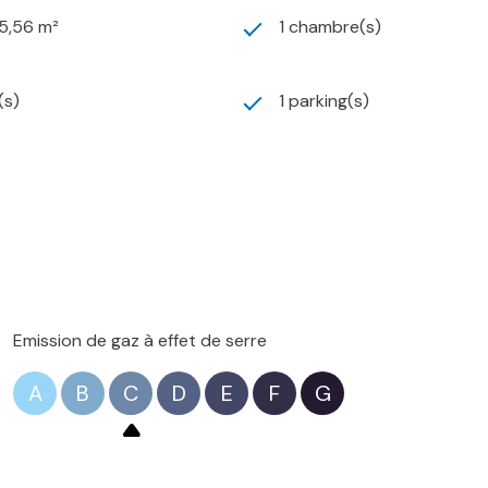
5,56 m²
1 chambre(s)
(s)
1 parking(s)
Emission de gaz à effet de serre
A
B
C
D
E
F
G