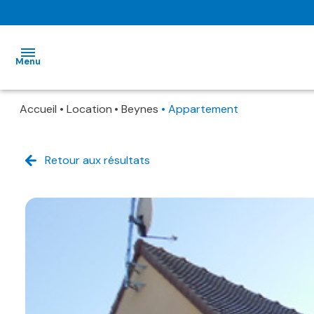
Menu
Accueil
Location
Beynes
Appartement
ACCUEIL
NOS
Retour aux résultats
BIENS EN
LOCATION
GESTION
LOCATIVE
NOS
SERVICES