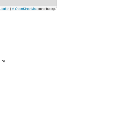
Leaflet
|
© OpenStreetMap
contributors
ire