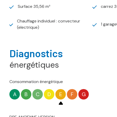
Surface 35,56 m²
carrez 3
Chauffage individuel : convecteur
1 garage
(electrique)
Diagnostics
énergétiques
Consommation énergétique
A
B
C
D
E
F
G