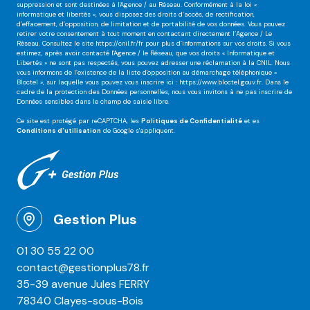
suppression et sont destinées à l'Agence / au Réseau. Conformément à la loi «
informatique et libertés », vous disposez des droits d’accès, de rectification,
d’effacement, d’opposition, de limitation et de portabilité de vos données. Vous pouvez
retirer votre consentement à tout moment en contactant directement l’Agence / Le
Réseau. Consultez le site
https://cnil.fr/fr
pour plus d’informations sur vos droits. Si vous
estimez, après avoir contacté l'Agence / le Réseau, que vos droits « Informatique et
Libertés » ne sont pas respectés, vous pouvez adresser une réclamation à la CNIL. Nous
vous informons de l’existence de la liste d'opposition au démarchage téléphonique «
Bloctel », sur laquelle vous pouvez vous inscrire ici :
https://www.bloctel.gouv.fr
. Dans le
cadre de la protection des Données personnelles, nous vous invitons à ne pas inscrire de
Données sensibles dans le champ de saisie libre.
Ce site est protégé par reCAPTCHA, les
Politiques de Confidentialité
et es
Conditions d'utilisation
de Google s'appliquent.
Gestion Plus
01 30 55 22 00
contact@gestionplus78.fr
35-39 avenue Jules FERRY
78340 Clayes-sous-Bois